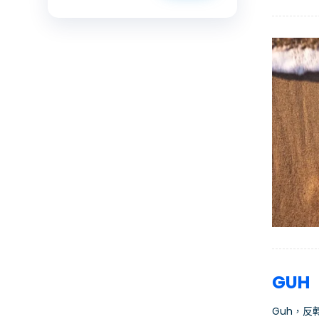
GUH
Guh，反