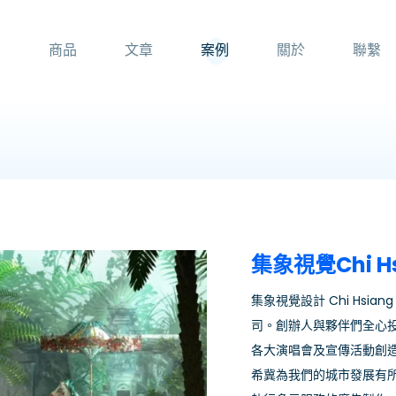
頁
商品
文章
案例
關於
聯繫
集象視覺Chi Hsi
集象視覺設計 Chi Hsian
司。創辦人與夥伴們全心
各大演唱會及宣傳活動創
希冀為我們的城市發展有