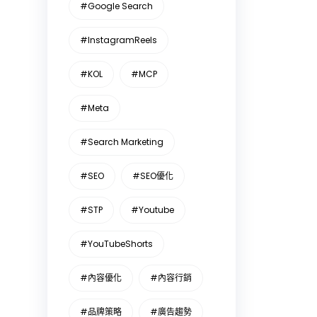
#Google Search
#InstagramReels
#KOL
#MCP
#Meta
#Search Marketing
#SEO
#SEO優化
#STP
#Youtube
#YouTubeShorts
#內容優化
#內容行銷
#品牌策略
#廣告趨勢