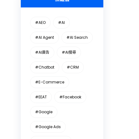
#AEO
#AI
#AI Agent
#AI Search
#AI廣告
#AI搜尋
#Chatbot
#CRM
#E-Commerce
#EEAT
#Facebook
#Google
#Google Ads