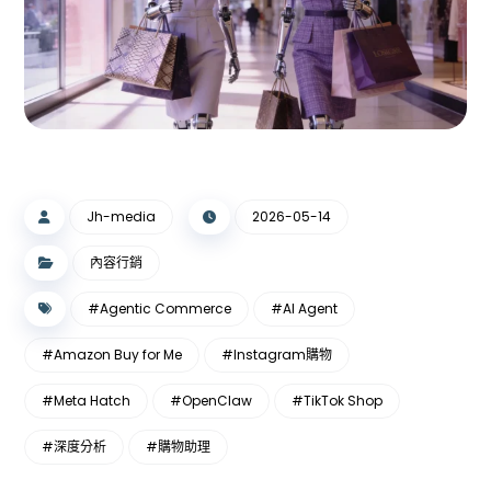
Jh-media
2026-05-14
內容行銷
#Agentic Commerce
#AI Agent
#Amazon Buy for Me
#Instagram購物
#Meta Hatch
#OpenClaw
#TikTok Shop
#深度分析
#購物助理