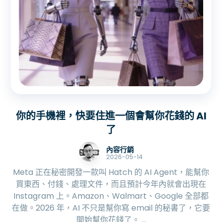
你的手機裡，快要住進一個會幫你花錢的 AI
了
內容行銷
2026-05-14
Meta 正在秘密開發一款叫 Hatch 的 AI Agent，能幫你
買東西、付錢、處理文件，而且預計今年內就會出現在
Instagram 上。Amazon、Walmart、Google 全部都
在做。2026 年，AI 不只是幫你寫 email 的秘書了，它要
開始幫你花錢了。 ...