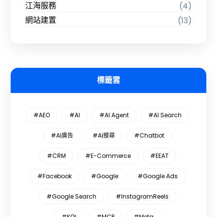
江海服務
(4)
網站建置
(13)
標籤雲
#AEO
#AI
#AI Agent
#AI Search
#AI廣告
#AI搜尋
#Chatbot
#CRM
#E-Commerce
#EEAT
#Facebook
#Google
#Google Ads
#Google Search
#InstagramReels
#KOL
#MCP
#Meta