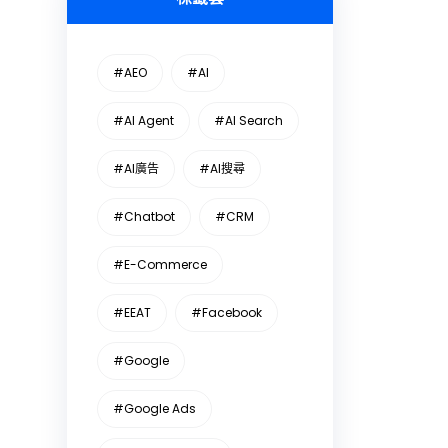
#AEO
#AI
#AI Agent
#AI Search
#AI廣告
#AI搜尋
#Chatbot
#CRM
#E-Commerce
#EEAT
#Facebook
#Google
#Google Ads