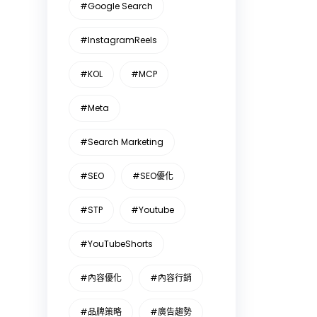
#Google Search
#InstagramReels
#KOL
#MCP
#Meta
#Search Marketing
#SEO
#SEO優化
#STP
#Youtube
#YouTubeShorts
#內容優化
#內容行銷
#品牌策略
#廣告趨勢