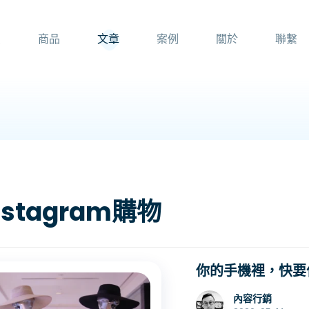
頁
商品
文章
案例
關於
聯繫
nstagram購物
你的手機裡，快要住
內容行銷